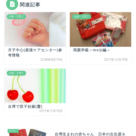
関連記事
出産・子育て
出産・子育て
月子中心(産後ケアセンター)参
両親学級～meiji編～
考情報
2018年8月19日
2017年12月19日
出産・子育て
台湾で双子妊娠(驚)
2017年11月19日
台湾生まれの赤ちゃん 日本の出生届＆