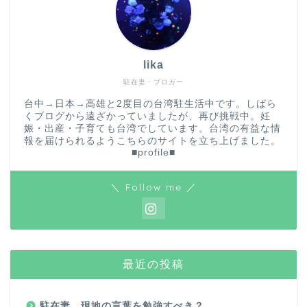
lika
駐在妻・ブロガー
台中→日本→高雄と2度目の台湾駐生活中です。しばら
くブログから遠ざかっていましたが、再び挑戦中。妊
娠・出産・子育ても台湾でしています。台湾の有益な情
報を届けられるようこちらのサイトを立ち上げました。
■profile■
＼ Follow me ／
最近の投稿
駐在妻、現地の言葉を勉強すべき？