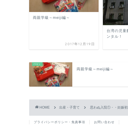
両親学級～meiji編～
台湾の児童
ンタル！
2017年12月19日
両親学級～meiji編～
HOME
出産・子育て
思わぬ入院①・・妊娠初
プライバシーポリシー・免責事項
お問い合わせ