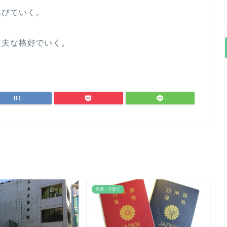
あびていく。
丈夫な格好でいく。
出産・子育て