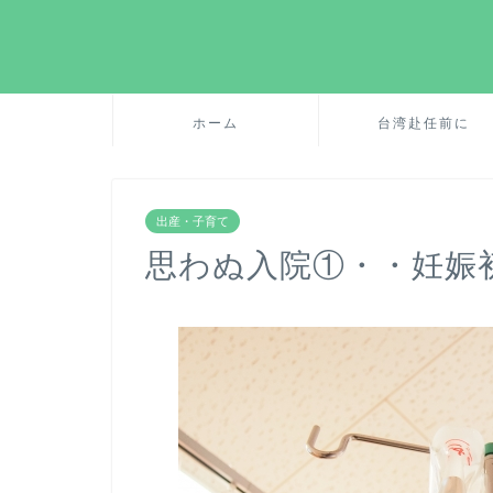
ホーム
台湾赴任前に
出産・子育て
思わぬ入院①・・妊娠