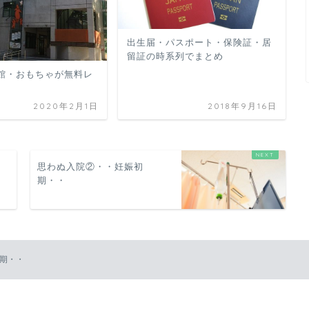
出生届・パスポート・保険証・居
留証の時系列でまとめ
館・おもちゃが無料レ
2020年2月1日
2018年9月16日
思わぬ入院②・・妊娠初
期・・
期・・