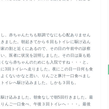
をし、赤ちゃんたちも順調でなにも心配ありません
起きました。朝起きてから６回もトイレに駆け込ん
が家の割と近くにあるので、その日の午前中の診察
らい、医者に状況を説明しました。その日は薬も処
続くなら赤ちゃんのためにも入院ですね・・・と。
後に3回トイレへ走りました。夜にこの日一日何も食
によくないかなと思い、りんごと豚汁一口食べまし
たトイレへ駆け込みました。しかも３回も。
へ駆け込みました。朝食なしで朝5回行きました。最
にりんご一口食べ、午後３回トイレへ・・・。最後