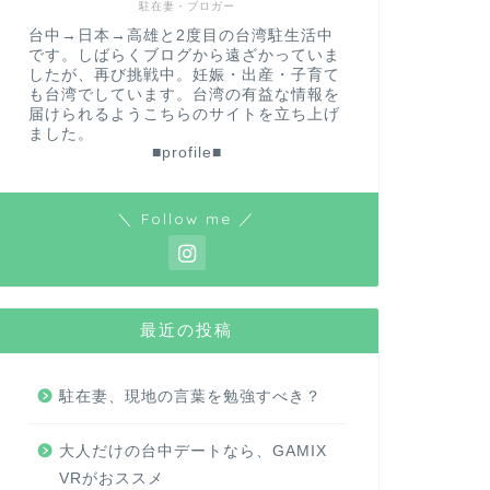
駐在妻・ブロガー
台中→日本→高雄と2度目の台湾駐生活中
です。しばらくブログから遠ざかっていま
したが、再び挑戦中。妊娠・出産・子育て
も台湾でしています。台湾の有益な情報を
届けられるようこちらのサイトを立ち上げ
ました。
■profile■
＼ Follow me ／
最近の投稿
駐在妻、現地の言葉を勉強すべき？
大人だけの台中デートなら、GAMIX
VRがおススメ