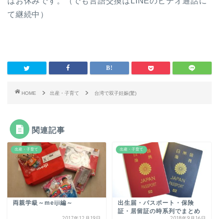
はお休みです。（でも言語交換はLINEのビデオ通話に
て継続中）
HOME
出産・子育て
台湾で双子妊娠(驚)
関連記事
出産・子育て
出産・子育て
両親学級～meiji編～
出生届・パスポート・保険
証・居留証の時系列でまとめ
2017年12月19日
2018年9月16日