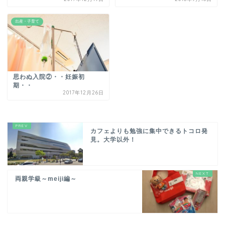
出産・子育て
思わぬ入院②・・妊娠初
期・・
2017年12月26日
カフェよりも勉強に集中できるトコロ発
見。大学以外！
両親学級～meiji編～