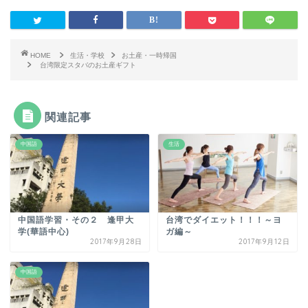
HOME
生活・学校
お土産・一時帰国
台湾限定スタバのお土産ギフト
関連記事
中国語
生活
中国語学習・その２ 逢甲大
台湾でダイエット！！！～ヨ
学(華語中心)
ガ編～
2017年9月28日
2017年9月12日
中国語