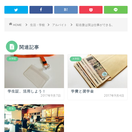
HOME
生活・学校
アルバイト
駐在妻は実は仕事ができる。
関連記事
大学院
大学院
学生証、活用しよう！
学費と奨学金
2017年9月7日
2017年9月4日
生活