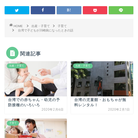
HOME
出産・子育て
子育て
台湾で子どもが川崎病になったときの話
関連記事
出産・子育て
出産・子育て
台湾での赤ちゃん・幼児の予
台湾の児童館・おもちゃが無
防接種のいろいろ
料レンタル！
2020年2月6日
2020年2月1日
子育て