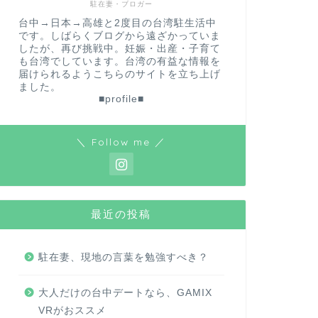
駐在妻・ブロガー
台中→日本→高雄と2度目の台湾駐生活中
です。しばらくブログから遠ざかっていま
したが、再び挑戦中。妊娠・出産・子育て
も台湾でしています。台湾の有益な情報を
届けられるようこちらのサイトを立ち上げ
ました。
■profile■
＼ Follow me ／
最近の投稿
駐在妻、現地の言葉を勉強すべき？
大人だけの台中デートなら、GAMIX
VRがおススメ