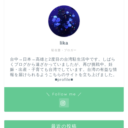
lika
駐在妻・ブロガー
台中→日本→高雄と2度目の台湾駐生活中です。しばら
くブログから遠ざかっていましたが、再び挑戦中。妊
娠・出産・子育ても台湾でしています。台湾の有益な情
報を届けられるようこちらのサイトを立ち上げました。
■profile■
＼ Follow me ／
最近の投稿